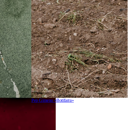
Pep Gimeno «Botifarra»